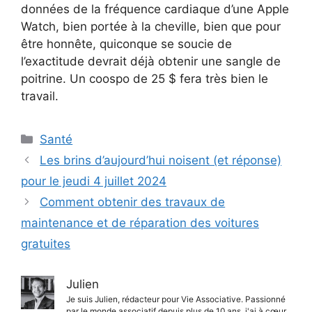
données de la fréquence cardiaque d’une Apple
Watch, bien portée à la cheville, bien que pour
être honnête, quiconque se soucie de
l’exactitude devrait déjà obtenir une sangle de
poitrine. Un coospo de 25 $ fera très bien le
travail.
Catégories
Santé
Les brins d’aujourd’hui noisent (et réponse)
pour le jeudi 4 juillet 2024
Comment obtenir des travaux de
maintenance et de réparation des voitures
gratuites
Julien
Je suis Julien, rédacteur pour Vie Associative. Passionné
par le monde associatif depuis plus de 10 ans, j'ai à cœur