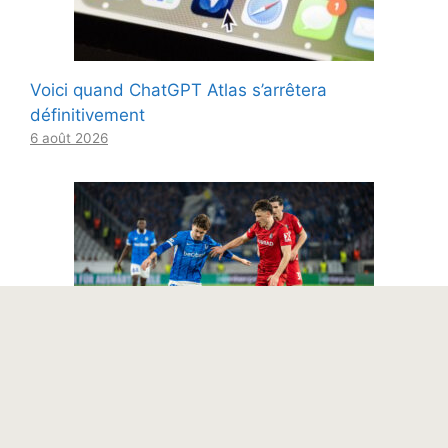
Voici quand ChatGPT Atlas s’arrêtera
définitivement
6 août 2026
Usine de talents Belgique : De Tielemans à
Doku, De Ketelaere et Tzolis à De Cat et
Karetsas