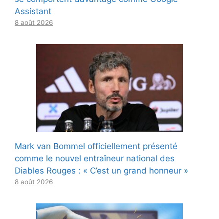
Assistant
8 août 2026
Mark van Bommel officiellement présenté
comme le nouvel entraîneur national des
Diables Rouges : « C’est un grand honneur »
8 août 2026