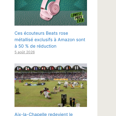
Ces écouteurs Beats rose
métallisé exclusifs à Amazon sont
à 50 % de réduction
5 août 2026
Aix-la-Chapelle redevient le