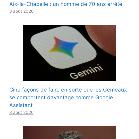
Aix-la-Chapelle : un homme de 70 ans arrêté
8 août 2026
Cinq façons de faire en sorte que les Gémeaux
se comportent davantage comme Google
Assistant
8 août 2026