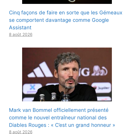
Cinq façons de faire en sorte que les Gémeaux
se comportent davantage comme Google
Assistant
8 août 2026
Mark van Bommel officiellement présenté
comme le nouvel entraîneur national des
Diables Rouges : « C’est un grand honneur »
8 août 2026