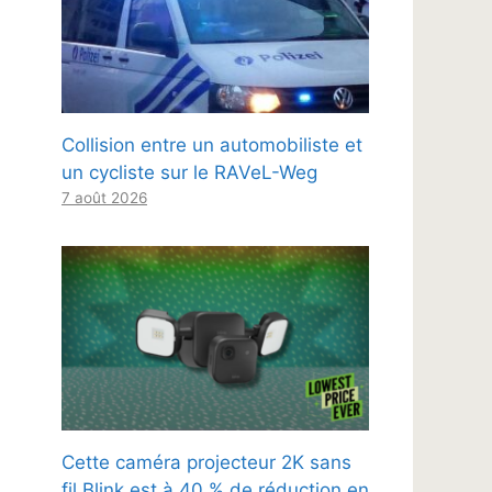
Collision entre un automobiliste et
un cycliste sur le RAVeL-Weg
7 août 2026
Cette caméra projecteur 2K sans
fil Blink est à 40 % de réduction en