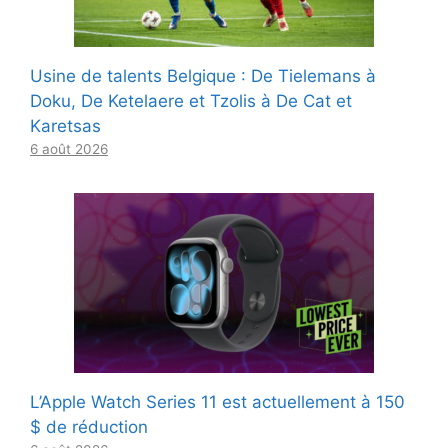
Usine de talents Belgique : De Tielemans à
Doku, De Ketelaere et Tzolis à De Cat et
Karetsas
6 août 2026
L’Apple Watch Series 11 est actuellement à 150
$ de réduction