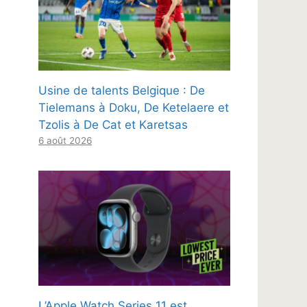
Usine de talents Belgique : De
Tielemans à Doku, De Ketelaere et
Tzolis à De Cat et Karetsas
6 août 2026
L’Apple Watch Series 11 est