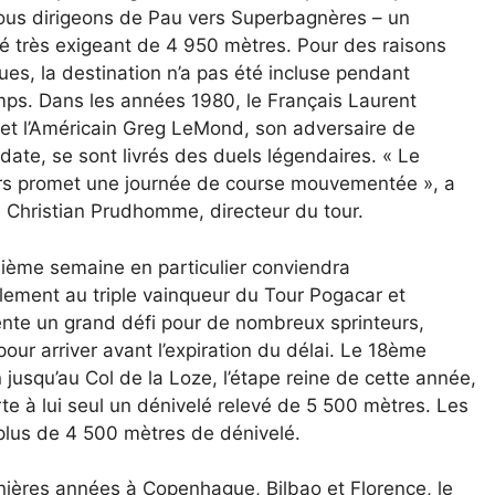
ous dirigeons de Pau vers Superbagnères – un
é très exigeant de 4 950 mètres. Pour des raisons
ques, la destination n’a pas été incluse pendant
ps. Dans les années 1980, le Français Laurent
et l’Américain Greg LeMond, son adversaire de
date, se sont livrés des duels légendaires. « Le
rs promet une journée de course mouvementée », a
 Christian Prudhomme, directeur du tour.
sième semaine en particulier conviendra
ement au triple vainqueur du Tour Pogacar et
nte un grand défi pour de nombreux sprinteurs,
ur arriver avant l’expiration du délai. Le 18ème
 jusqu’au Col de la Loze, l’étape reine de cette année,
e à lui seul un dénivelé relevé de 5 500 mètres. Les
lus de 4 500 mètres de dénivelé.
rnières années à Copenhague, Bilbao et Florence, le