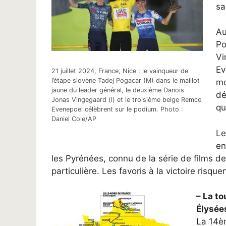
sa
Au
Po
Vi
Ev
21 juillet 2024, France, Nice : le vainqueur de
l’étape slovène Tadej Pogacar (M) dans le maillot
mo
jaune du leader général, le deuxième Danois
dé
Jonas Vingegaard (l) et le troisième belge Remco
qu
Evenepoel célèbrent sur le podium. Photo :
Daniel Cole/AP
Le
en
les Pyrénées, connu de la série de films 
particulière. Les favoris à la victoire risque
– La t
Élysées
La 14èm