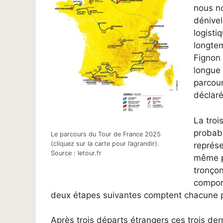
nous n
dénivel
logisti
longtem
Fignon 
longue 
parcou
déclaré
La troi
probabl
Le parcours du Tour de France 2025
(cliquez sur la carte pour l’agrandir).
représe
Source : letour.fr
même po
tronçon
comport
deux étapes suivantes comptent chacune p
Après trois départs étrangers ces trois de