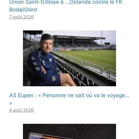
Union Saint-Gilloise à …Ostende contre le FK
Bodø/Glimt
7 août 2026
AS Eupen : « Personne ne sait où va le voyage…
»
6 août 2026