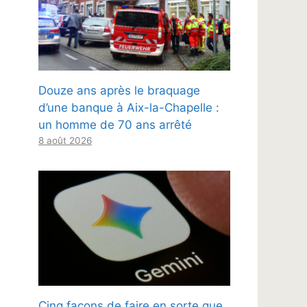
Douze ans après le braquage
d’une banque à Aix-la-Chapelle :
un homme de 70 ans arrêté
8 août 2026
Cinq façons de faire en sorte que