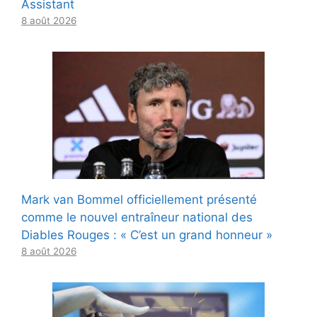
Assistant
8 août 2026
Mark van Bommel officiellement présenté
comme le nouvel entraîneur national des
Diables Rouges : « C’est un grand honneur »
8 août 2026