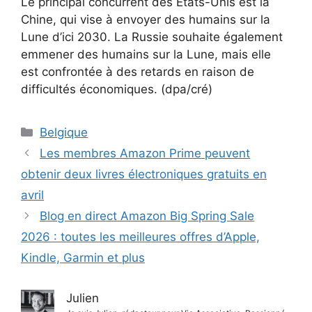
Le principal concurrent des États-Unis est la
Chine, qui vise à envoyer des humains sur la
Lune d’ici 2030. La Russie souhaite également
emmener des humains sur la Lune, mais elle
est confrontée à des retards en raison de
difficultés économiques. (dpa/cré)
Catégories
Belgique
Les membres Amazon Prime peuvent
obtenir deux livres électroniques gratuits en
avril
Blog en direct Amazon Big Spring Sale
2026 : toutes les meilleures offres d’Apple,
Kindle, Garmin et plus
Julien