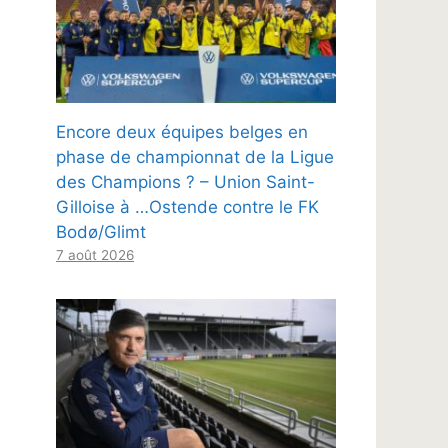
Encore deux équipes belges en
phase de championnat de la Ligue
des Champions ? – Union Saint-
Gilloise à …Ostende contre le FK
Bodø/Glimt
7 août 2026