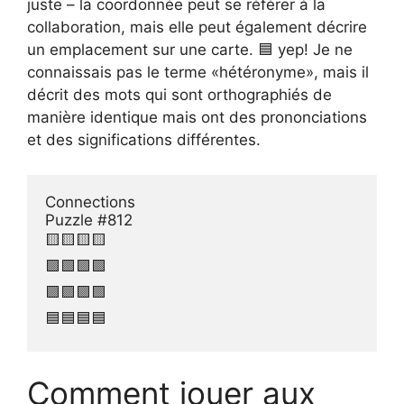
juste – la coordonnée peut se référer à la
collaboration, mais elle peut également décrire
un emplacement sur une carte. 🟦 yep! Je ne
connaissais pas le terme «hétéronyme», mais il
décrit des mots qui sont orthographiés de
manière identique mais ont des prononciations
et des significations différentes.
Connections

Puzzle #812

🟨🟨🟨🟨

🟩🟩🟩🟩

🟪🟪🟪🟪

🟦🟦🟦🟦
Comment jouer aux