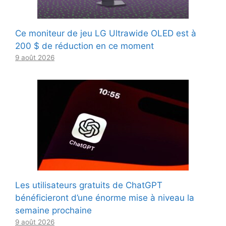
Ce moniteur de jeu LG Ultrawide OLED est à
200 $ de réduction en ce moment
9 août 2026
Les utilisateurs gratuits de ChatGPT
bénéficieront d’une énorme mise à niveau la
semaine prochaine
9 août 2026