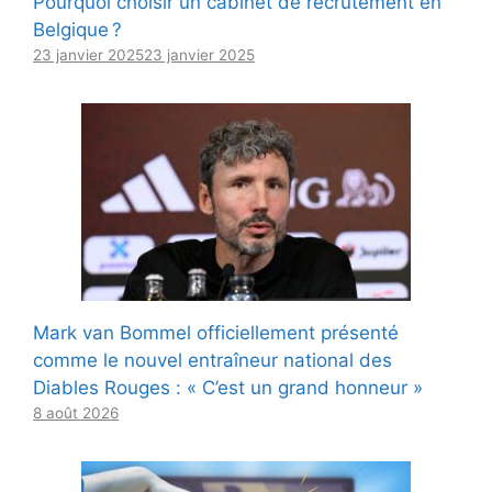
Pourquoi choisir un cabinet de recrutement en
Belgique ?
23 janvier 2025
23 janvier 2025
Mark van Bommel officiellement présenté
comme le nouvel entraîneur national des
Diables Rouges : « C’est un grand honneur »
8 août 2026