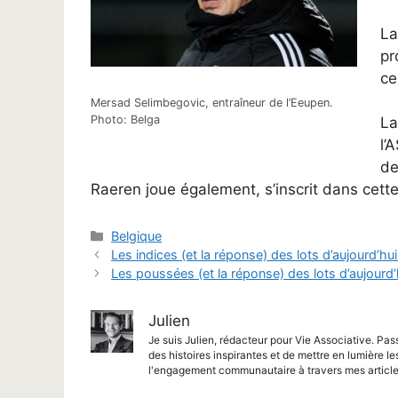
La
pr
ce
Mersad Selimbegovic, entraîneur de l’Eeupen.
Photo: Belga
La
l’
de
Raeren joue également, s’inscrit dans cet
Catégories
Belgique
Les indices (et la réponse) des lots d’aujourd’
Les poussées (et la réponse) des lots d’aujour
Julien
Je suis Julien, rédacteur pour Vie Associative. Pas
des histoires inspirantes et de mettre en lumière le
l'engagement communautaire à travers mes article