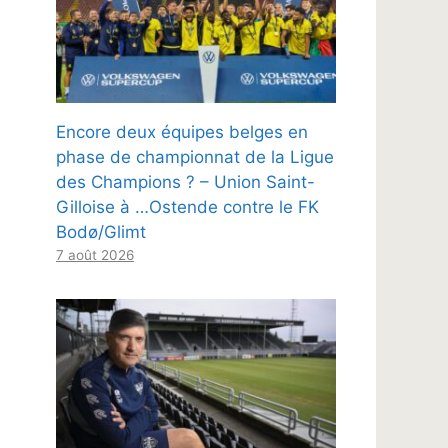
Encore deux équipes belges en
phase de championnat de la Ligue
des Champions ? – Union Saint-
Gilloise à …Ostende contre le FK
Bodø/Glimt
7 août 2026