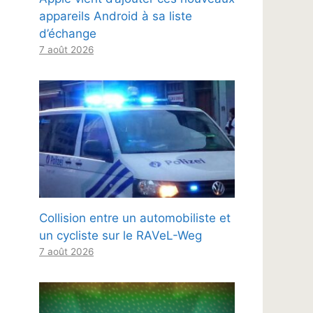
appareils Android à sa liste
d’échange
7 août 2026
Collision entre un automobiliste et
un cycliste sur le RAVeL-Weg
7 août 2026