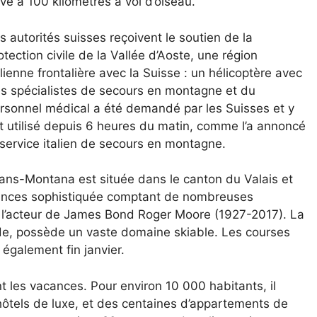
ve à 100 kilomètres à vol d’oiseau.
s autorités suisses reçoivent le soutien de la
otection civile de la Vallée d’Aoste, une région
alienne frontalière avec la Suisse : un hélicoptère avec
s spécialistes de secours en montagne et du
rsonnel médical a été demandé par les Suisses et y
t utilisé depuis 6 heures du matin, comme l’a annoncé
 service italien de secours en montagne.
ans-Montana est située dans le canton du Valais et
ances sophistiquée comptant de nombreuses
ait l’acteur de James Bond Roger Moore (1927-2017). La
tude, possède un vaste domaine skiable. Les courses
également fin janvier.
 les vacances. Pour environ 10 000 habitants, il
t hôtels de luxe, et des centaines d’appartements de