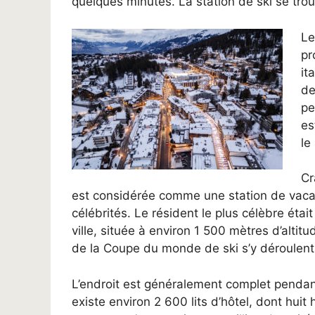
quelques minutes. La station de ski se trou
Le
pr
it
de
pe
es
le
Cr
est considérée comme une station de vac
célébrités. Le résident le plus célèbre ét
ville, située à environ 1 500 mètres d’alti
de la Coupe du monde de ski s’y déroulent 
L’endroit est généralement complet pendant
existe environ 2 600 lits d’hôtel, dont hui