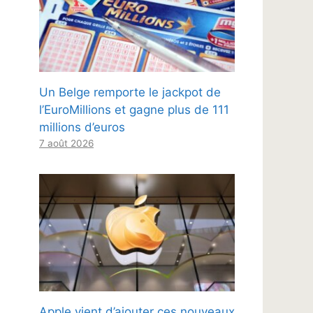
Un Belge remporte le jackpot de
l’EuroMillions et gagne plus de 111
millions d’euros
7 août 2026
Apple vient d’ajouter ces nouveaux