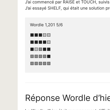
J’ai commencé par RAISE et TOUCH, suivis d
J’ai essayé SHELF, qui était une solution
Wordle 1,201 5/6

⬛⬛⬛🟨🟨

⬛⬛⬛⬛🟨

⬛🟨🟩⬛⬛

🟩🟩🟩🟩⬛

🟩🟩🟩🟩🟩
Réponse Wordle d’hi