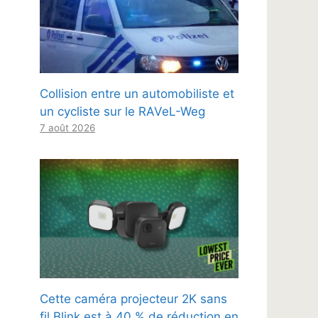
Collision entre un automobiliste et
un cycliste sur le RAVeL-Weg
7 août 2026
Cette caméra projecteur 2K sans
fil Blink est à 40 % de réduction en