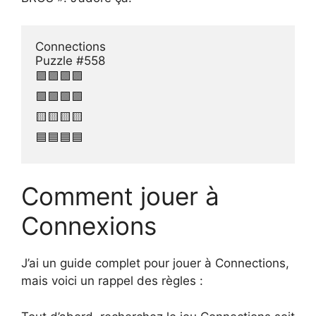
Connections

Puzzle #558

🟪🟪🟪🟪

🟩🟩🟩🟩

🟨🟨🟨🟨

🟦🟦🟦🟦
Comment jouer à
Connexions
J’ai un guide complet pour jouer à Connections,
mais voici un rappel des règles :