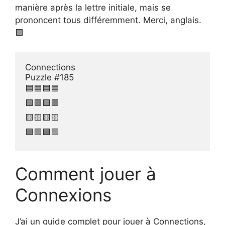
manière après la lettre initiale, mais se
prononcent tous différemment. Merci, anglais.
🟪
Connections 

Puzzle #185

🟦🟦🟦🟦

🟩🟩🟩🟩

🟨🟨🟨🟨

🟪🟪🟪🟪
Comment jouer à
Connexions
J’ai un guide complet pour jouer à Connections,