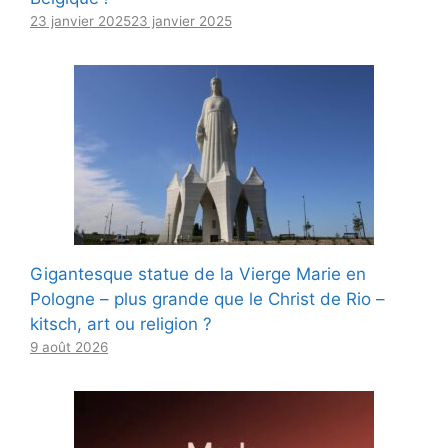
23 janvier 2025
23 janvier 2025
Gigantesque statue de la Vierge Marie en
Pologne – plus grande que le Christ de Rio –
kitsch, art ou religion ?
9 août 2026