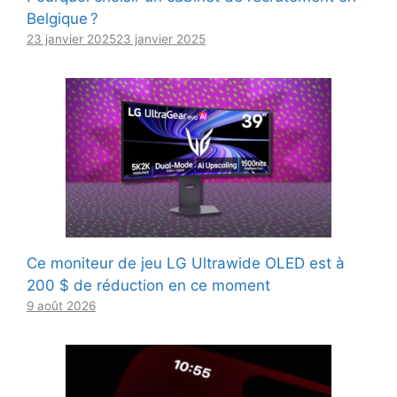
Belgique ?
23 janvier 2025
23 janvier 2025
Ce moniteur de jeu LG Ultrawide OLED est à
200 $ de réduction en ce moment
9 août 2026