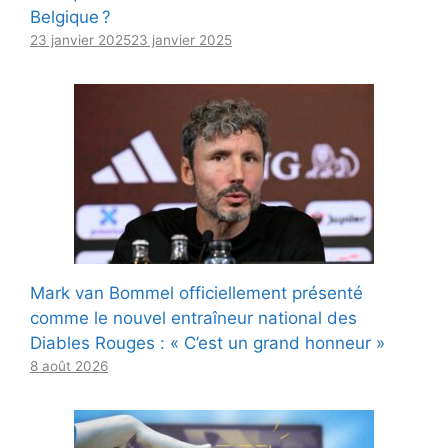
Belgique ?
23 janvier 2025
23 janvier 2025
Mark van Bommel officiellement présenté
comme le nouvel entraîneur national des
Diables Rouges : « C’est un grand honneur »
8 août 2026