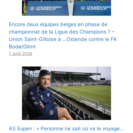
Encore deux équipes belges en phase de
championnat de la Ligue des Champions ? –
Union Saint-Gilloise à …Ostende contre le FK
Bodø/Glimt
7 août 2026
AS Eupen : « Personne ne sait où va le voyage…