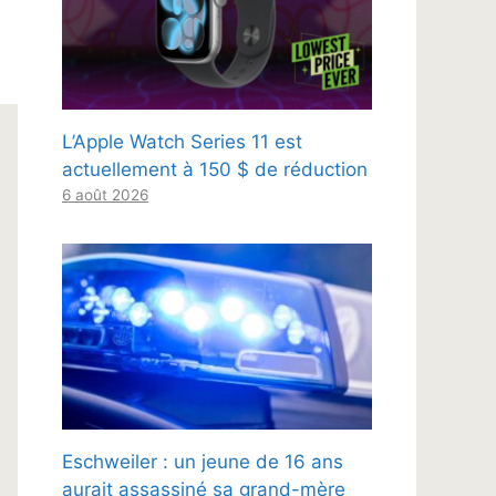
L’Apple Watch Series 11 est
actuellement à 150 $ de réduction
6 août 2026
Eschweiler : un jeune de 16 ans
aurait assassiné sa grand-mère