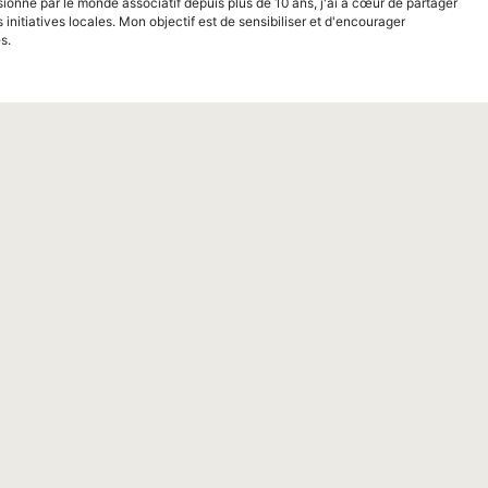
sionné par le monde associatif depuis plus de 10 ans, j'ai à cœur de partager
s initiatives locales. Mon objectif est de sensibiliser et d'encourager
s.