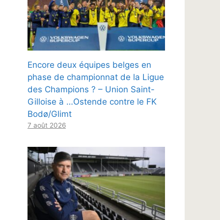
Encore deux équipes belges en
phase de championnat de la Ligue
des Champions ? – Union Saint-
Gilloise à …Ostende contre le FK
Bodø/Glimt
7 août 2026