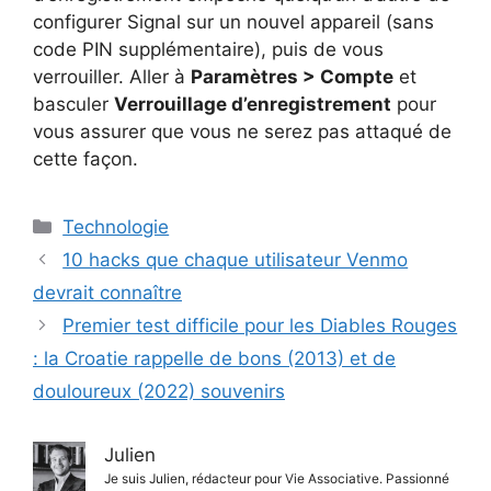
configurer Signal sur un nouvel appareil (sans
code PIN supplémentaire), puis de vous
verrouiller. Aller à
Paramètres > Compte
et
basculer
Verrouillage d’enregistrement
pour
vous assurer que vous ne serez pas attaqué de
cette façon.
Catégories
Technologie
10 hacks que chaque utilisateur Venmo
devrait connaître
Premier test difficile pour les Diables Rouges
: la Croatie rappelle de bons (2013) et de
douloureux (2022) souvenirs
Julien
Je suis Julien, rédacteur pour Vie Associative. Passionné