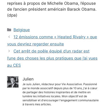
reprises à propos de Michelle Obama, l’épouse
de l’ancien président américain Barack Obama.
(dpa)
Catégories
Belgique
12 émissions comme « Heated Rivalry » que
vous devriez regarder ensuite
Cet arrêt de poêle équipé d’un radar est
l’une des choses les plus pratiques que j’ai vues
au CES
Julien
Je suis Julien, rédacteur pour Vie Associative. Passionné
par le monde associatif depuis plus de 10 ans, j'ai à cœur
de partager des histoires inspirantes et de mettre en
lumière les initiatives locales. Mon objectif est de
sensibiliser et d'encourager l'engagement communautaire
à travers mes articles.