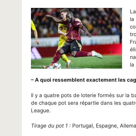
La
la
co
tr
Fr
él
na
la
– A quoi ressemblent exactement les cagno
Il y a quatre pots de loterie formés sur la 
de chaque pot sera répartie dans les quatre
League.
Tirage du pot 1 :
Portugal, Espagne, Allem