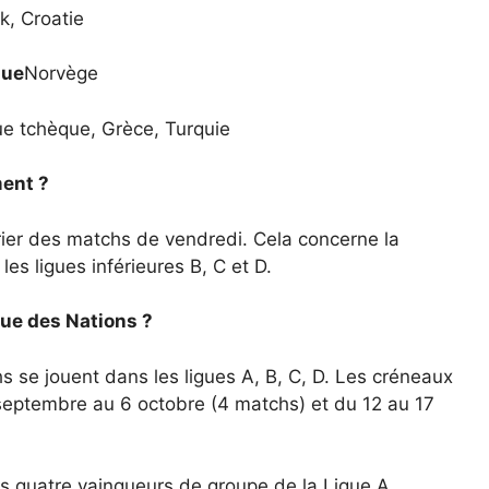
k, Croatie
que
Norvège
e tchèque, Grèce, Turquie
ment ?
rier des matchs de vendredi. Cela concerne la
es ligues inférieures B, C et D.
ue des Nations ?
se jouent dans les ligues A, B, C, D. Les créneaux
septembre au 6 octobre (4 matchs) et du 12 au 17
s quatre vainqueurs de groupe de la Ligue A