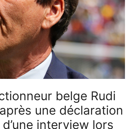
ctionneur belge Rudi
 après une déclaration
 d’une interview lors