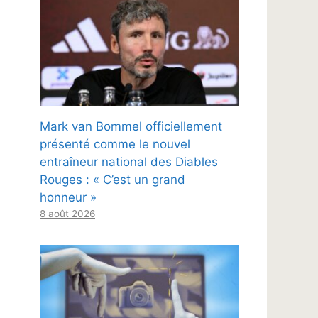
Mark van Bommel officiellement
présenté comme le nouvel
entraîneur national des Diables
Rouges : « C’est un grand
honneur »
8 août 2026