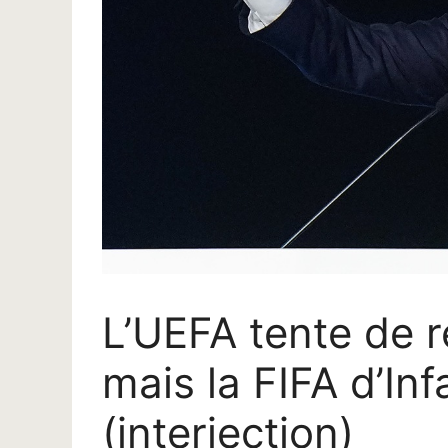
L’UEFA tente de re
mais la FIFA d’Inf
(interjection)