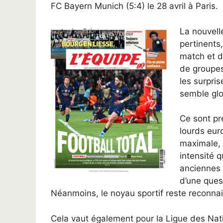
FC Bayern Munich (5:4) le 28 avril à Paris.
La nouvell
pertinents,
match et d
de groupes
les surpri
semble glo
Ce sont pr
lourds eur
maximale, 
intensité 
anciennes 
d’une ques
Néanmoins, le noyau sportif reste reconna
Cela vaut également pour la Ligue des Natio