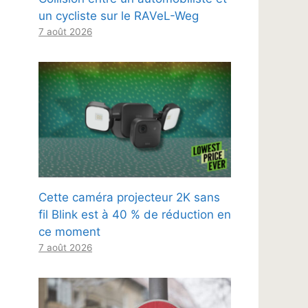
un cycliste sur le RAVeL-Weg
7 août 2026
Cette caméra projecteur 2K sans
fil Blink est à 40 % de réduction en
ce moment
7 août 2026