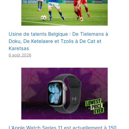
Usine de talents Belgique : De Tielemans à
Doku, De Ketelaere et Tzolis à De Cat et
Karetsas
6 août 2026
L’Apple Watch Series 11 est actuellement à 150