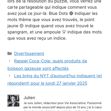
lors de la résolution du puzzle, vous verrez une
carte partageable qui indique comment vous
avez joué ce jour-là: Blue Dots 🔵 Indiquer les
mots thème que vous avez trouvés, le point
jaune 🟡 indique quand vous avez trouvé le
spangram, et une ampoule 💡 indique des mots
que vous avez reçu un indice.
Catégories
Divertissement
Rappel Coca-Cola: quels produits de
boisson gazeuse sont affectés
Les brins du NYT d’aujourd’hui indiquent (et
répondent) pour le lundi 27 janvier 2025
Julien
Je suis Julien, rédacteur pour Vie Associative. Passionné
par le monde associatif depuis plus de 10 ans, j'ai à cœur