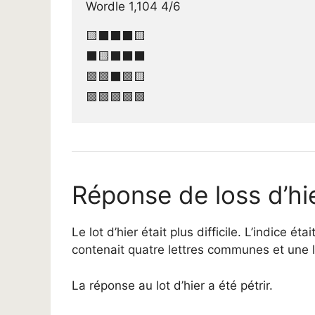
Wordle 1,104 4/6

🟨⬛⬛⬛🟨

⬛🟨⬛⬛⬛

🟩🟩⬛🟩🟨

🟩🟩🟩🟩🟩
Réponse de loss d’hi
Le lot d’hier était plus difficile. L’indice 
contenait quatre lettres communes et une l
La réponse au lot d’hier a été pétrir.