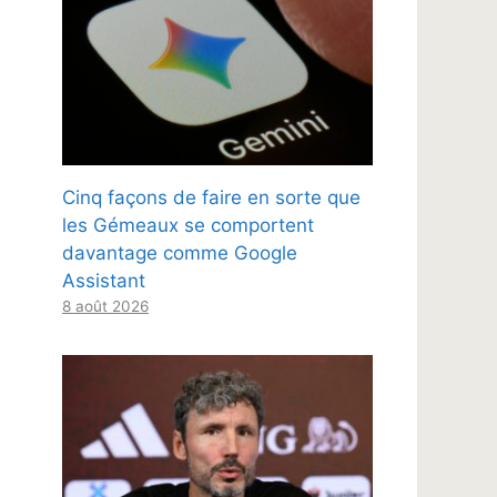
Cinq façons de faire en sorte que
les Gémeaux se comportent
davantage comme Google
Assistant
8 août 2026