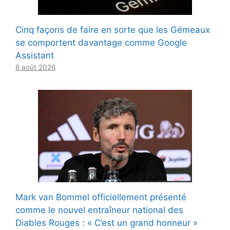
Cinq façons de faire en sorte que les Gémeaux
se comportent davantage comme Google
Assistant
8 août 2026
Mark van Bommel officiellement présenté
comme le nouvel entraîneur national des
Diables Rouges : « C’est un grand honneur »