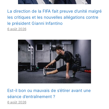
La direction de la FIFA fait preuve d’unité malgré
les critiques et les nouvelles allégations contre
le président Gianni Infantino
6 août 2026
Est-il bon ou mauvais de s’étirer avant une
séance d’entraînement ?
6 août 2026