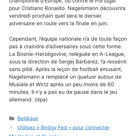
championne d’Europe, ou contre le Portugal
pour Cristiano Ronaldo. Nagelsmann découvrira
vendredi prochain quel sera le dernier
adversaire en route vers la finale en juin.
Cependant, l’équipe nationale n’a de toute façon
pas à craindre d’adversaires sous cette forme.
La Bosnie-Herzégovine, reléguée en A-League,
sous la direction de Sergej Barbarez, l’a ressenti
sans pitié. Après la leçon de football amusant,
Nagelsmann a remplacé un quatuor autour de
Musiala et Wirtz après un peu moins de 60
minutes. Il n’y a pas eu de pause dans le jeu
allemand. (dpa)
Catégories
Belgique
Utilisez « Bridgy Fed » pour connecter