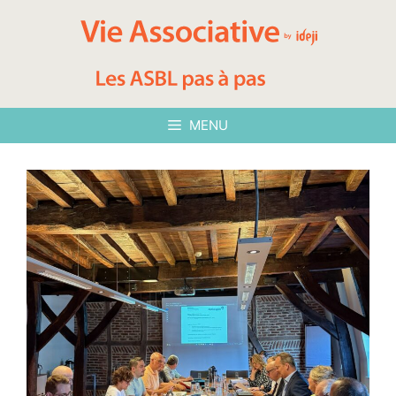
Aller
au
contenu
MENU