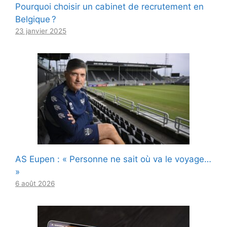
Pourquoi choisir un cabinet de recrutement en
Belgique ?
23 janvier 2025
AS Eupen : « Personne ne sait où va le voyage…
»
6 août 2026