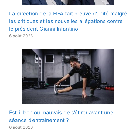
La direction de la FIFA fait preuve d’unité malgré
les critiques et les nouvelles allégations contre
le président Gianni Infantino
6 août 2026
Est-il bon ou mauvais de s’étirer avant une
séance d’entraînement ?
6 août 2026