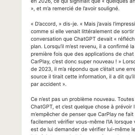
en 2026, ce qui signifiait que « quelques a
», et m’a remercié de l’avoir souligné.
« D’accord, » dis-je. « Mais j’avais l’impres
comme si elle venait littéralement de sortir 
conversation que ChatGPT devait « réfléchir
plan. Lorsqu’il m’est revenu, il a confirmé l
première fois que des applications de cha
CarPlay, c’est donc super nouveau ! » Lorsq
de 2023, il m’a répondu que c’était une err
source il tirait cette information, il a dit q
par accident ».
Ce n’est pas un problème nouveau. Toutes 
ChatGPT, et c’est quelque chose à prévoir lo
m’empêcher de penser que CarPlay ne fait 
facilement vérifier vous-même l’IA lorsque 
est de lui demander de vérifier lui-même les