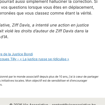
la pourrait aussi simplement halluciner la correction. Si
à vos questions lorsque vous êtes en déplacement,
erronées que vous classez comme étant la vérité.
tive, Ziff Davis, a intenté une action en justice
it violé les droits d’auteur de Ziff Davis dans la
d’IA.
e de la Justice Bondi
ques Tilly – « La justice russe se ridiculise »
sionné par le monde associatif depuis plus de 10 ans, j'ai à cœur de partager
s initiatives locales. Mon objectif est de sensibiliser et d'encourager
s.
© 2026 Vie Associative -
contact@vieassociative.be