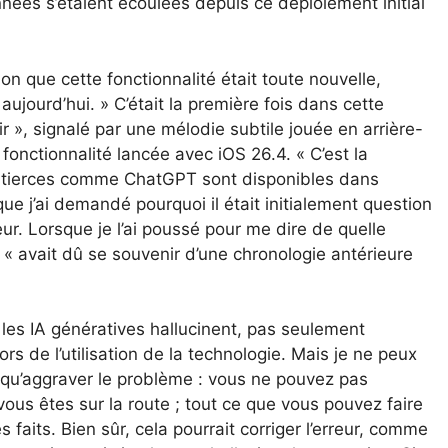
nnées s’étaient écoulées depuis ce déploiement initial
sion que cette fonctionnalité était toute nouvelle,
aujourd’hui. » C’était la première fois dans cette
 », signalé par une mélodie subtile jouée en arrière-
a fonctionnalité lancée avec iOS 26.4. « C’est la
t tierces comme ChatGPT sont disponibles dans
ue j’ai demandé pourquoi il était initialement question
eur. Lorsque je l’ai poussé pour me dire de quelle
u’il « avait dû se souvenir d’une chronologie antérieure
les IA génératives hallucinent, pas seulement
rs de l’utilisation de la technologie. Mais je ne peux
qu’aggraver le problème : vous ne pouvez pas
vous êtes sur la route ; tout ce que vous pouvez faire
 faits. Bien sûr, cela pourrait corriger l’erreur, comme