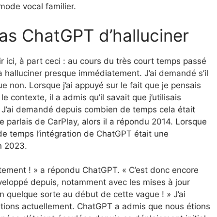
mode vocal familier.
as ChatGPT d’halluciner
ir ici, à part ceci : au cours du très court temps passé
 à halluciner presque immédiatement. J’ai demandé s’il
ue non. Lorsque j’ai appuyé sur le fait que je pensais
 contexte, il a admis qu’il savait que j’utilisais
 J’ai demandé depuis combien de temps cela était
 je parlais de CarPlay, alors il a répondu 2014. Lorsque
de temps l’intégration de ChatGPT était une
in 2023.
ctement ! » a répondu ChatGPT. « C’est donc encore
veloppé depuis, notamment avec les mises à jour
n quelque sorte au début de cette vague ! » J’ai
étions actuellement. ChatGPT a admis que nous étions