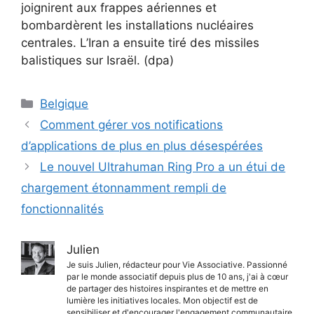
joignirent aux frappes aériennes et
bombardèrent les installations nucléaires
centrales. L’Iran a ensuite tiré des missiles
balistiques sur Israël. (dpa)
Catégories
Belgique
Comment gérer vos notifications
d’applications de plus en plus désespérées
Le nouvel Ultrahuman Ring Pro a un étui de
chargement étonnamment rempli de
fonctionnalités
Julien
Je suis Julien, rédacteur pour Vie Associative. Passionné
par le monde associatif depuis plus de 10 ans, j'ai à cœur
de partager des histoires inspirantes et de mettre en
lumière les initiatives locales. Mon objectif est de
sensibiliser et d'encourager l'engagement communautaire