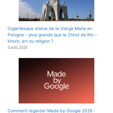
Gigantesque statue de la Vierge Marie en
Pologne – plus grande que le Christ de Rio –
kitsch, art ou religion ?
9 août 2026
Comment regarder Made by Google 2026 :