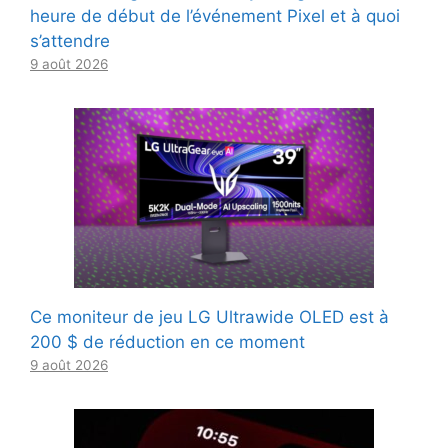
heure de début de l’événement Pixel et à quoi
s’attendre
9 août 2026
Ce moniteur de jeu LG Ultrawide OLED est à
200 $ de réduction en ce moment
9 août 2026