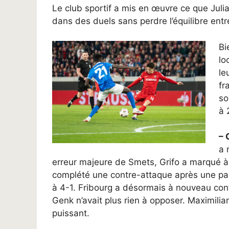
Le club sportif a mis en œuvre ce que Jul
dans des duels sans perdre l’équilibre ent
Bi
lo
le
fr
so
à 
– 
a 
erreur majeure de Smets, Grifo a marqué à 
complété une contre-attaque après une pa
à 4-1. Fribourg a désormais à nouveau contr
Genk n’avait plus rien à opposer. Maximilia
puissant.