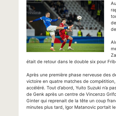
Au
ra
to
de
de
Al
me
Za
était de retour dans le double six pour Frib
Après une première phase nerveuse des deu
victoire en quatre matches de compétition, 
accéléré. Tout d’abord, Yuito Suzuki n’a pa
de Genk après un centre de Vincenzo Grifo
Ginter qui reprenait de la tête un coup fran
minutes plus tard, Igor Matanovic portait l