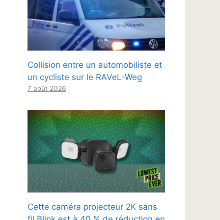
Collision entre un automobiliste et
un cycliste sur le RAVeL-Weg
7 août 2026
Cette caméra projecteur 2K sans
fil Blink est à 40 % de réduction en