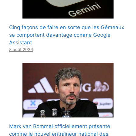
Cinq façons de faire en sorte que les Gémeaux
se comportent davantage comme Google
Assistant
8 août 2026
Mark van Bommel officiellement présenté
comme le nouvel entraîneur national des