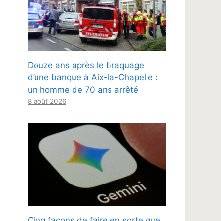
Douze ans après le braquage
d’une banque à Aix-la-Chapelle :
un homme de 70 ans arrêté
8 août 2026
Cinq façons de faire en sorte que