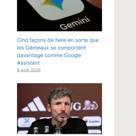
Cinq façons de faire en sorte que
les Gémeaux se comportent
davantage comme Google
Assistant
8 août 2026